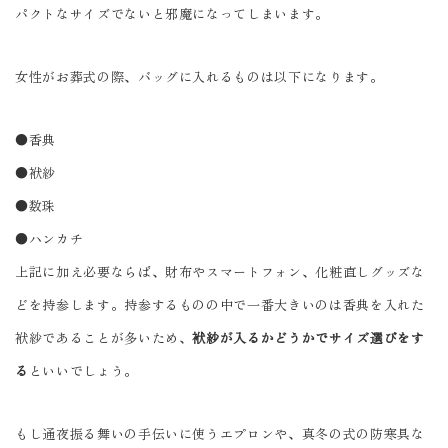
パクトなサイズでないと邪魔になってしまいます。
女性がお葬式の際、バッグに入れるものは以下になります。
●香典
●袱紗
●数珠
●ハンカチ
上記に加え必要ならば、財布やスマートフォン、化粧直しグッズな
どを持参します。持参するものの中で一番大きいのは香典を入れた
袱紗であることが多いため、
袱紗が入るかどうかでサイズ選びをす
る
といいでしょう。
もし通夜振る舞いの手伝いに使うエプロンや、真冬の式の防寒具な