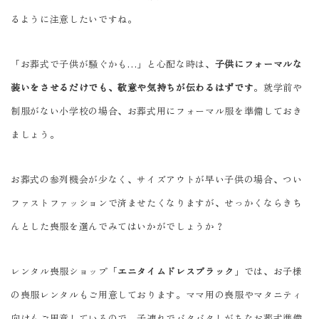
るように注意したいですね。
「お葬式で子供が騒ぐかも…」と心配な時は、
子供にフォーマルな
装いをさせるだけでも、敬意や気持ちが伝わるはずです
。就学前や
制服がない小学校の場合、お葬式用にフォーマル服を準備しておき
ましょう。
お葬式の参列機会が少なく、サイズアウトが早い子供の場合、つい
ファストファッションで済ませたくなりますが、せっかくならきち
んとした喪服を選んでみてはいかがでしょうか？
レンタル喪服ショップ「
エニタイムドレスブラック
」では、お子様
の喪服レンタルもご用意しております。ママ用の喪服やマタニティ
向けもご用意しているので、子連れでバタバタしがちなお葬式準備